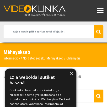
Méhnyakseb
Információk
Női betegségek
Méhnyakseb
Chlamydia
×
Ez a weboldal sütiket
antibiotikum
chlamydia
fájdalmas szexuális együttlét
méhnyakseb
használ
méhszájgyulladás
mycoplasma
Cookie-kat használunk a tartalom, a
hirdetések személyre szabására és a
forgalom elemzésére. Webhelyünk Ön általi
használatára vonatkozó információkat