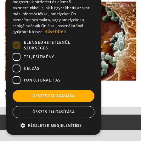
megosztjuk hirdetési és elemző
partnereinkkel is, akik egyesíthetik azokat
más információkkal, amelyeket Ön
biztosított számukra, vagy amelyeket a
szolgáltatásaik Ön általi használatából
Bővebben
gyűjtöttek össze.
ELENGEDHETETLENÜL
SZÜKSÉGES
TELJESÍTMÉNY
CÉLZÁS
FUNKCIONALITÁS
A méhszáj-gyulladás három fő oka
ÖSSZES ELFOGADÁSA
Dr. Tisza Tímea
ÖSSZES ELUTASÍTÁSA
RÉSZLETEK MEGJELENÍTÉSE