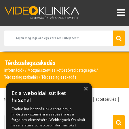
Térdszalagszakadás
Információk
Mozgásszervi és kötőszöveti betegségek
Térdszalagszakadás
Térdszalag-szakadás
×
Ez a weboldal sütiket
használ
térdszalagszakadás
kerékpározás
reumatológus
sportsérülés
térdrögzítő
térdszalag-szakadás
Cookie-kat használunk a tartalom, a
hirdetések személyre szabására és a
forgalom elemzésére. Webhelyünk Ön általi
használatára vonatkozó információkat