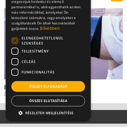
megosztjuk hirdetési és elemző
partnereinkkel is, akik egyesíthetik azokat
más információkkal, amelyeket Ön
biztosított számukra, vagy amelyeket a
szolgáltatásaik Ön általi használatából
Bővebben
gyűjtöttek össze.
ELENGEDHETETLENÜL
SZÜKSÉGES
TELJESÍTMÉNY
CÉLZÁS
FUNKCIONALITÁS
Izomsorvadás a térdrögzítőtől?
ÖSSZES ELFOGADÁSA
Dr. Zolnay Péter
ÖSSZES ELUTASÍTÁSA
RÉSZLETEK MEGJELENÍTÉSE