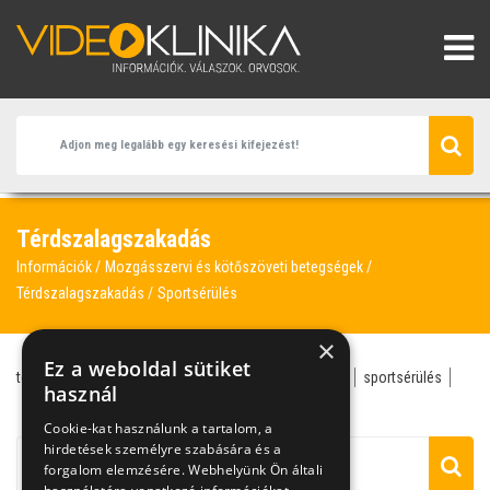
Térdszalagszakadás
Információk
Mozgásszervi és kötőszöveti betegségek
Térdszalagszakadás
Sportsérülés
×
Ez a weboldal sütiket
térdszalagszakadás
kerékpározás
reumatológus
sportsérülés
használ
térdrögzítő
térdszalag-szakadás
Cookie-kat használunk a tartalom, a
hirdetések személyre szabására és a
forgalom elemzésére. Webhelyünk Ön általi