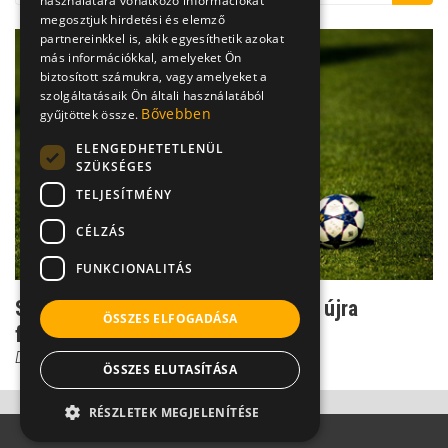
használatára vonatkozó információkat
megosztjuk hirdetési és elemző
partnereinkkel is, akik egyesíthetik azokat
más információkkal, amelyeket Ön
biztosított számukra, vagy amelyeket a
szolgáltatásaik Ön általi használatából
Bővebben
gyűjtöttek össze.
ELENGEDHETETLENÜL
SZÜKSÉGES
TELJESÍTMÉNY
CÉLZÁS
FUNKCIONALITÁS
Szabad-e térdszalagszakadás után újra
ÖSSZES ELFOGADÁSA
focizni?
Dr. Boross György
ÖSSZES ELUTASÍTÁSA
RÉSZLETEK MEGJELENÍTÉSE