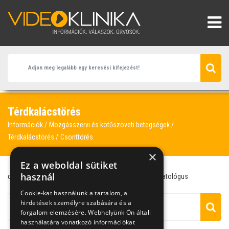
Térdkalácstörés
Információk
Mozgásszervi és kötőszöveti betegségek
Térdkalácstörés
Csonttörés
×
Ez a weboldal sütiket
használ
csonttörés
sportsebész
térdkalácstörés
traumatológus
Cookie-kat használunk a tartalom, a
hirdetések személyre szabására és a
forgalom elemzésére. Webhelyünk Ön általi
használatára vonatkozó információkat