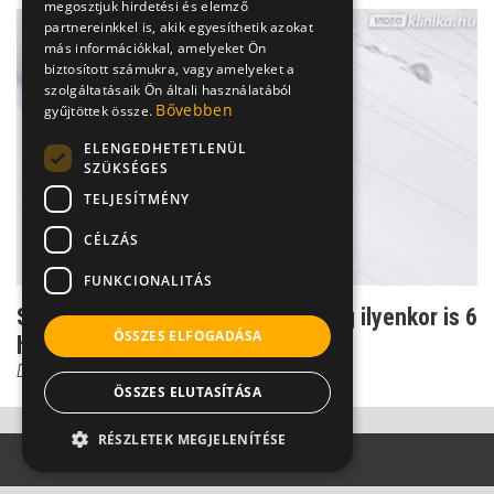
megosztjuk hirdetési és elemző
partnereinkkel is, akik egyesíthetik azokat
más információkkal, amelyeket Ön
biztosított számukra, vagy amelyeket a
szolgáltatásaik Ön általi használatából
Bővebben
gyűjtöttek össze.
ELENGEDHETETLENÜL
SZÜKSÉGES
TELJESÍTMÉNY
CÉLZÁS
FUNKCIONALITÁS
Szerencsés térdkalács törés - még ilyenkor is 6
ÖSSZES ELFOGADÁSA
hét a gyógyu...
Dr. Knoll Zsolt PhD
ÖSSZES ELUTASÍTÁSA
RÉSZLETEK MEGJELENÍTÉSE