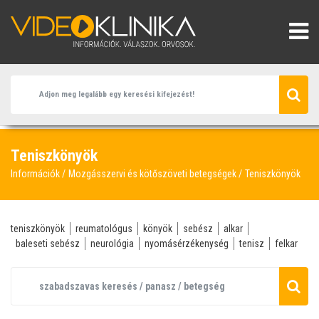
Teniszkönyök
Információk
Mozgásszervi és kötőszöveti betegségek
Teniszkönyök
teniszkönyök
reumatológus
könyök
sebész
alkar
baleseti sebész
neurológia
nyomásérzékenység
tenisz
felkar