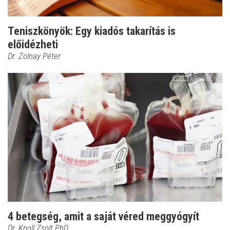
Teniszkönyök: Egy kiadós takarítás is
előidézheti
Dr. Zolnay Péter
4 betegség, amit a saját véred meggyógyít
Dr. Knoll Zsolt PhD