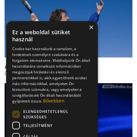
×
Ez a weboldal sütiket
használ
Cookie-kat használunk a tartalom, a
hirdetések személyre szabására és a
forgalom elemzésére. Webhelyünk Ön általi
A teniszkönyök diagnózisa
használatára vonatkozó információkat
megosztjuk hirdetési és elemző
Dr. Zolnay Péter
partnereinkkel is, akik egyesíthetik azokat
más információkkal, amelyeket Ön
biztosított számukra, vagy amelyeket a
szolgáltatásaik Ön általi használatából
Bővebben
gyűjtöttek össze.
ELENGEDHETETLENÜL
SZÜKSÉGES
TELJESÍTMÉNY
CÉLZÁS