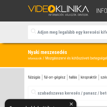
INF
Nyaki meszesedés
Mozgásszervi és kötőszöveti betegség
Információk
fülzúgás
fül-orr-gégész
hallás
kiropraktőr
szé
×