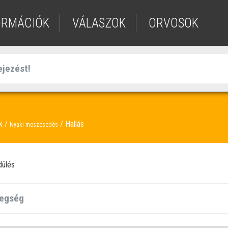
ORMÁCIÓK
VÁLASZOK
ORVOSOK
ek
Hallás
Nyaki meszesedés
dülés