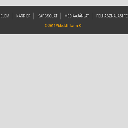
DELEM
KARRIER
KAPCSOLAT
MÉDIAAJÁNLAT
FELHASZNÁLÁSI FE
© 2026 Videoklinika.hu Kft.