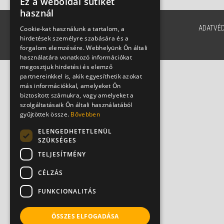
Ez a weboldal sütiket
használ
ADATVÉ
Cookie-kat használunk a tartalom, a
hirdetések személyre szabására és a
forgalom elemzésére. Webhelyünk Ön általi
használatára vonatkozó információkat
megosztjuk hirdetési és elemző
partnereinkkel is, akik egyesíthetik azokat
más információkkal, amelyeket Ön
biztosított számukra, vagy amelyeket a
szolgáltatásaik Ön általi használatából
gyűjtöttek össze.
Bővebben
ELENGEDHETETLENÜL
SZÜKSÉGES
TELJESÍTMÉNY
CÉLZÁS
FUNKCIONALITÁS
ÖSSZES ELFOGADÁSA