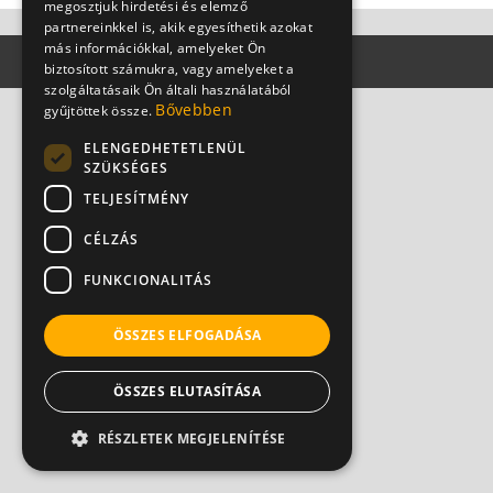
megosztjuk hirdetési és elemző
partnereinkkel is, akik egyesíthetik azokat
más információkkal, amelyeket Ön
biztosított számukra, vagy amelyeket a
szolgáltatásaik Ön általi használatából
Bővebben
gyűjtöttek össze.
ELENGEDHETETLENÜL
SZÜKSÉGES
TELJESÍTMÉNY
CÉLZÁS
FUNKCIONALITÁS
ÖSSZES ELFOGADÁSA
ÖSSZES ELUTASÍTÁSA
RÉSZLETEK MEGJELENÍTÉSE