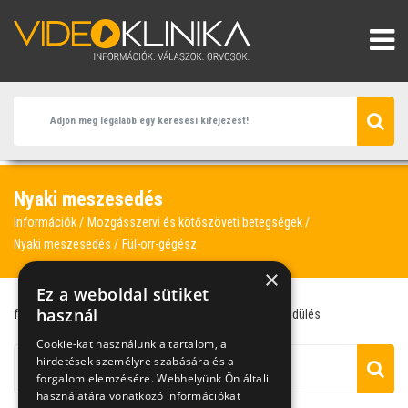
Nyaki meszesedés
Információk
Mozgásszervi és kötőszöveti betegségek
Nyaki meszesedés
Fül-orr-gégész
×
Ez a weboldal sütiket
használ
fülzúgás
fül-orr-gégész
hallás
kiropraktőr
szédülés
Cookie-kat használunk a tartalom, a
hirdetések személyre szabására és a
forgalom elemzésére. Webhelyünk Ön általi
használatára vonatkozó információkat