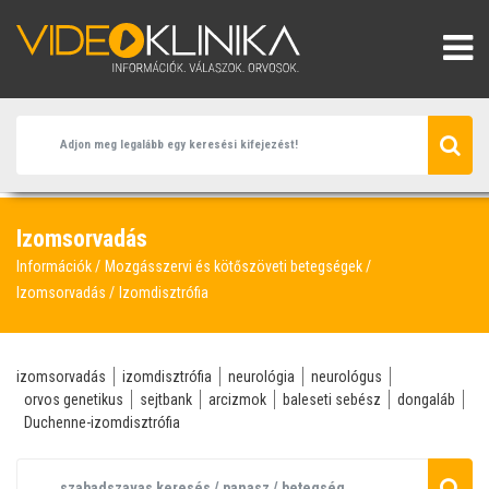
Izomsorvadás
Információk
Mozgásszervi és kötőszöveti betegségek
Izomsorvadás
Izomdisztrófia
izomsorvadás
izomdisztrófia
neurológia
neurológus
orvos genetikus
sejtbank
arcizmok
baleseti sebész
dongaláb
Duchenne-izomdisztrófia