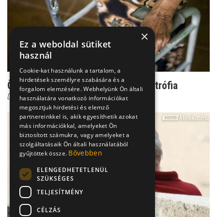
×
Ez a weboldal sütiket
használ
Cookie-kat használunk a tartalom, a
hirdetések személyre szabására és a
Örökletes izomsorvadás - izomdisztrófia
forgalom elemzésére. Webhelyünk Ön általi
Dr. Ertsey Csaba
használatára vonatkozó információkat
megosztjuk hirdetési és elemző
partnereinkkel is, akik egyesíthetik azokat
más információkkal, amelyeket Ön
biztosított számukra, vagy amelyeket a
szolgáltatásaik Ön általi használatából
Bővebben
gyűjtöttek össze.
ELENGEDHETETLENÜL
SZÜKSÉGES
TELJESÍTMÉNY
CÉLZÁS