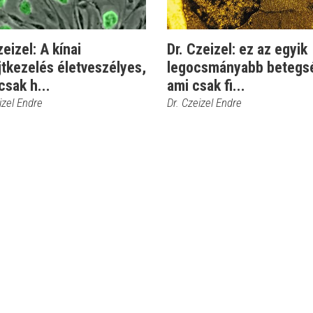
zeizel: A kínai
Dr. Czeizel: ez az egyik
tkezelés életveszélyes,
legocsmányabb betegs
sak h...
ami csak fi...
izel Endre
Dr. Czeizel Endre