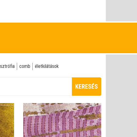
sztrófia
comb
életkilátások
KERESÉS