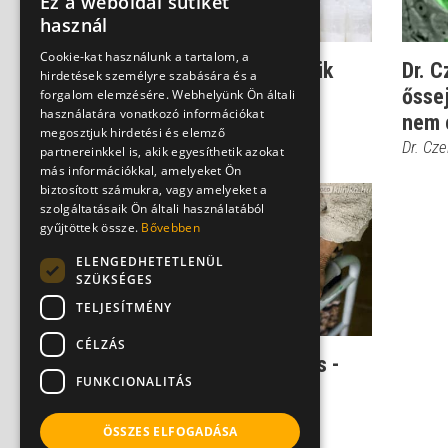
Ez a weboldal sütiket
használ
Cookie-kat használunk a tartalom, a
Kisfiúk, akik nem érhetik
Dr. C
hirdetések személyre szabására és a
meg a felnőttkort -
őssej
forgalom elemzésére. Webhelyünk Ön általi
használatára vonatkozó információkat
izomdisztrófia
nem c
megosztjuk hirdetési és elemző
Dr. Czeizel Endre
Dr. Cze
partnereinkkel is, akik egyesíthetik azokat
más információkkal, amelyeket Ön
biztosított számukra, vagy amelyeket a
szolgáltatásaik Ön általi használatából
gyűjtöttek össze.
Bővebben
ELENGEDHETETLENÜL
SZÜKSÉGES
TELJESÍTMÉNY
CÉLZÁS
Örökletes izomsorvadás -
FUNKCIONALITÁS
izomdisztrófia
Dr. Ertsey Csaba
ÖSSZES ELFOGADÁSA