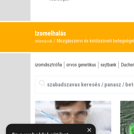
Izomelhalás
Mozgásszervi és kötőszöveti betegség
Információk
izomdisztrófia
orvos genetikus
sejtbank
Duchen
×