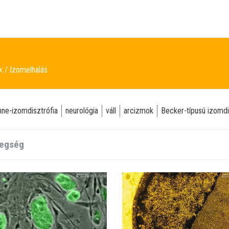
ek
Izomelhalás
ne-izomdisztrófia
neurológia
váll
arcizmok
Becker-típusú izomdi