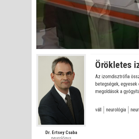
Bet
Állapot
:
Némítás
0%
0%
kikapcsolva
Örökletes i
Az izomdisztrófia össz
betegségek, egyesek c
megoldások a gyógyítá
váll
neurológia
neu
Dr. Ertsey Csaba
neurológus