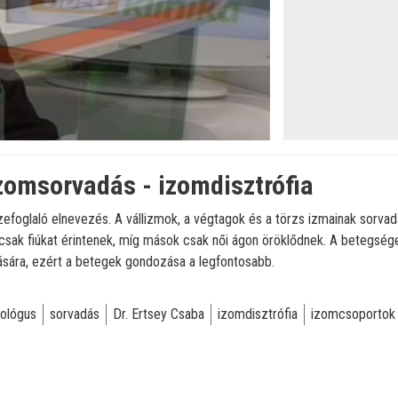
öltve
:
zomsorvadás - izomdisztrófia
efoglaló elnevezés. A vállizmok, a végtagok és a törzs izmainak sorvadá
sak fiúkat érintenek, míg mások csak női ágon öröklődnek. A betegsé
sára, ezért a betegek gondozása a legfontosabb.
rológus
sorvadás
Dr. Ertsey Csaba
izomdisztrófia
izomcsoportok