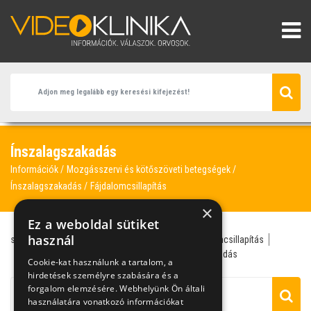
Ínszalagszakadás
Információk
Mozgásszervi és kötőszöveti betegségek
Ínszalagszakadás
Fájdalomcsillapítás
×
Ez a weboldal sütiket
használ
sportsebész
traumatológus
acromion
fájdalomcsillapítás
ínszalagszakadás
supraspinatus ín
szalagszakadás
Cookie-kat használunk a tartalom, a
hirdetések személyre szabására és a
forgalom elemzésére. Webhelyünk Ön általi
használatára vonatkozó információkat