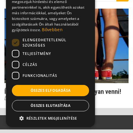
megosztjuk hirdetési és elemző
partnereinkkel is, akik egyesíthetik azokat
más információkkal, amelyeket Ön
biztosított számukra, vagy amelyeket a
szolgáltatásaik Ön általi használatából
Bővebben
gyűjtöttek össze.
ELENGEDHETETLENÜL
SZÜKSÉGES
TELJESÍTMÉNY
CÉLZÁS
FUNKCIONALITÁS
Ínszalagszakadás: ezért kell komolyan venni!
ÖSSZES ELFOGADÁSA
Dr. Oláh Ilona
ÖSSZES ELUTASÍTÁSA
RÉSZLETEK MEGJELENÍTÉSE