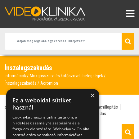
Ínszalagszakadás
Információk
Mozgásszervi és kötőszöveti betegségek
Ínszalagszakadás
Acromion
×
Ez a weboldal sütiket
használ
sportsebész
traumatológus
acromion
fájdalomcsillapítás
ínszalagszakadás
supraspinatus ín
szalagszakadás
Cookie-kat használunk a tartalom, a
hirdetések személyre szabására és a
forgalom elemzésére. Webhelyünk Ön általi
használatára vonatkozó információkat