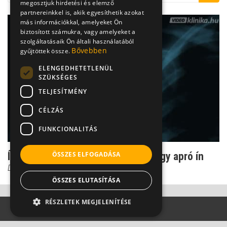
megosztjuk hirdetési és elemző
partnereinkkel is, akik egyesíthetik azokat
más információkkal, amelyeket Ön
biztosított számukra, vagy amelyeket a
szolgáltatásaik Ön általi használatából
Bővebben
gyűjtöttek össze.
ELENGEDHETETLENÜL
SZÜKSÉGES
TELJESÍTMÉNY
CÉLZÁS
FUNKCIONALITÁS
Így okoz hihetetlen vállfájdalmat egy apró ín
ÖSSZES ELFOGADÁSA
Dr. Knoll Zsolt PhD
ÖSSZES ELUTASÍTÁSA
RÉSZLETEK MEGJELENÍTÉSE