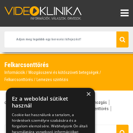
Felkarcsonttörés
Információk
Mozgásszervi és kötőszöveti betegségek
Felkarcsonttörés
Lemezes szintézis
×
Ez a weboldal sütiket
csukló
darabos törés
duzzanat
gipsz
kóros mozgás
használ
lemezes szintézis
puha csont
röntgen
szegmenttörés
Cookie-kat használunk a tartalom, a
traumatológus
hirdetések személyre szabására és a
forgalom elemzésére. Webhelyünk Ön általi
használatára vonatkozó információkat