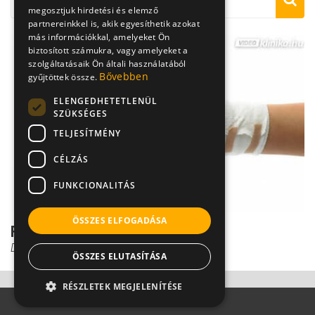
megosztjuk hirdetési és elemző
partnereinkkel is, akik egyesíthetik azokat
más információkkal, amelyeket Ön
biztosított számukra, vagy amelyeket a
szolgáltatásaik Ön általi használatából
Bővebben
gyűjtöttek össze.
ELENGEDHETETLENÜL
SZÜKSÉGES
TELJESÍTMÉNY
CÉLZÁS
FUNKCIONALITÁS
ÖSSZES ELFOGADÁSA
Felkarcsonttörés kezelése
Dr. Gulyás Károly
ÖSSZES ELUTASÍTÁSA
RÉSZLETEK MEGJELENÍTÉSE