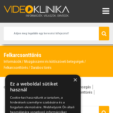
Felkarcsonttörés
Információk
Mozgásszervi és kötőszöveti betegségek
Felkarcsonttörés
Darabos törés
×
Ez a weboldal sütiket
csukló
darabos törés
duzzanat
gipsz
kóros mozgás
használ
lemezes szintézis
puha csont
röntgen
szegmenttörés
Cookie-kat használunk a tartalom, a
traumatológus
hirdetések személyre szabására és a
forgalom elemzésére. Webhelyünk Ön általi
használatára vonatkozó információkat