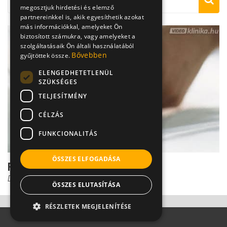
megosztjuk hirdetési és elemző
partnereinkkel is, akik egyesíthetik azokat
más információkkal, amelyeket Ön
biztosított számukra, vagy amelyeket a
szolgáltatásaik Ön általi használatából
Bővebben
gyűjtöttek össze.
ELENGEDHETETLENÜL
SZÜKSÉGES
TELJESÍTMÉNY
CÉLZÁS
FUNKCIONALITÁS
ÖSSZES ELFOGADÁSA
Felkarcsonttörés diagnózisa
Dr. Gulyás Károly
ÖSSZES ELUTASÍTÁSA
RÉSZLETEK MEGJELENÍTÉSE