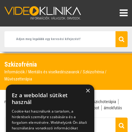
Szkizofrénia
Információk
Mentális és viselkedészavarok
Szkizofrénia
Művészetterápia
×
Ez a weboldal sütiket
használ
művészetterápia
agy
pszichiáter
téveszme
pszichoterápia
szkizofrénia
agresszív
agresszivitás
AHN-állapot
ámokfutás
Cookie-kat használunk a tartalom, a
hirdetések személyre szabására és a
forgalom elemzésére. Webhelyünk Ön általi
használatára vonatkozó információkat