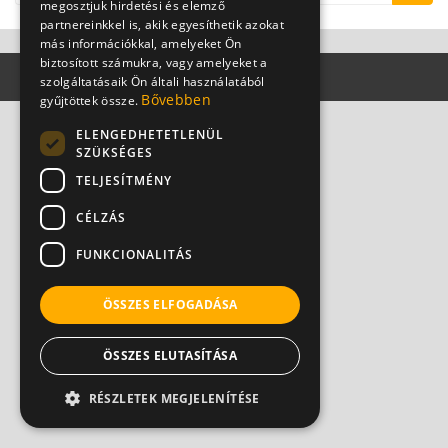
megosztjuk hirdetési és elemző
partnereinkkel is, akik egyesíthetik azokat
más információkkal, amelyeket Ön
biztosított számukra, vagy amelyeket a
szolgáltatásaik Ön általi használatából
Bővebben
gyűjtöttek össze.
ELENGEDHETETLENÜL
SZÜKSÉGES
TELJESÍTMÉNY
CÉLZÁS
FUNKCIONALITÁS
ÖSSZES ELFOGADÁSA
ÖSSZES ELUTASÍTÁSA
RÉSZLETEK MEGJELENÍTÉSE