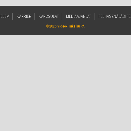
DELEM
KARRIER
KAPCSOLAT
MÉDIAAJÁNLAT
FELHASZNÁLÁSI FE
© 2026 Videoklinika.hu Kft.