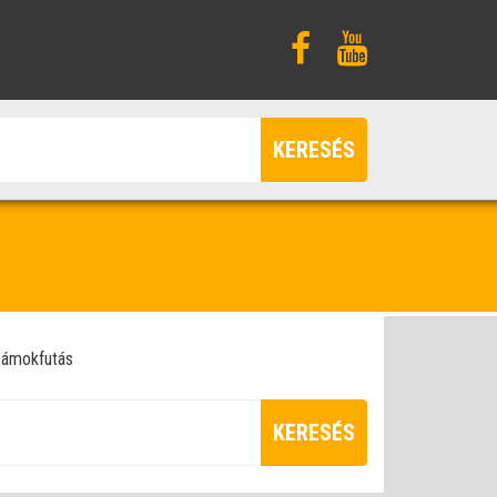
KERESÉS
ámokfutás
KERESÉS