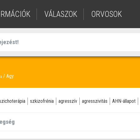
ORMÁCIÓK
VÁLASZOK
ORVOSOK
Agy
ia
szichoterápia
szkizofrénia
agresszív
agresszivitás
AHN-állapot