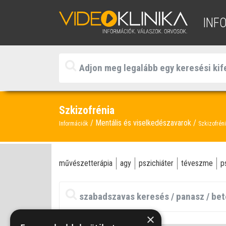
INF
Szkizofrénia
Mentális és viselkedészavarok
Információk
Szkizofrén
művészetterápia
agy
pszichiáter
téveszme
p
×