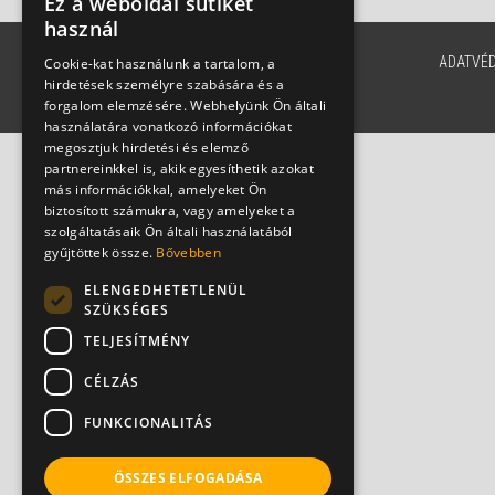
Ez a weboldal sütiket
használ
ADATVÉ
Cookie-kat használunk a tartalom, a
hirdetések személyre szabására és a
forgalom elemzésére. Webhelyünk Ön általi
használatára vonatkozó információkat
megosztjuk hirdetési és elemző
partnereinkkel is, akik egyesíthetik azokat
más információkkal, amelyeket Ön
biztosított számukra, vagy amelyeket a
szolgáltatásaik Ön általi használatából
gyűjtöttek össze.
Bővebben
ELENGEDHETETLENÜL
SZÜKSÉGES
TELJESÍTMÉNY
CÉLZÁS
FUNKCIONALITÁS
ÖSSZES ELFOGADÁSA