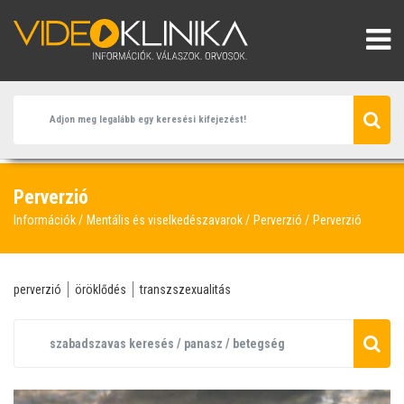
Perverzió
Információk
Mentális és viselkedészavarok
Perverzió
Perverzió
perverzió
öröklődés
transzszexualitás