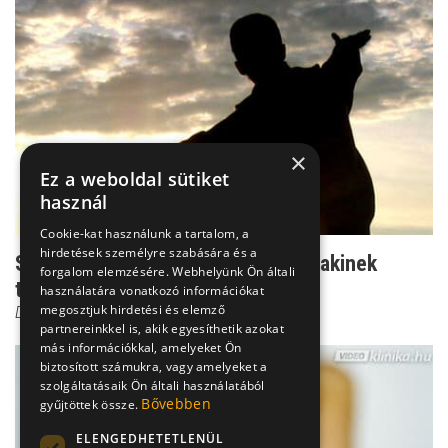
×
Ez a weboldal sütiket
használ
Cookie-kat használunk a tartalom, a
hirdetések személyre szabására és a
Szexuális iránytű: Mit jelent, ha valakinek
forgalom elemzésére. Webhelyünk Ön általi
transzszexuális ...
használatára vonatkozó információkat
megosztjuk hirdetési és elemző
Dr. Erős Erika
partnereinkkel is, akik egyesíthetik azokat
más információkkal, amelyeket Ön
biztosított számukra, vagy amelyeket a
szolgáltatásaik Ön általi használatából
Bővebben
gyűjtöttek össze.
ELENGEDHETETLENÜL