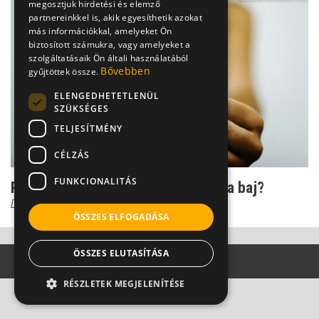
megosztjuk hirdetési és elemző
partnereinkkel is, akik egyesíthetik azokat
más információkkal, amelyeket Ön
biztosított számukra, vagy amelyeket a
szolgáltatásaik Ön általi használatából
Bővebben
gyűjtöttek össze.
ELENGEDHETETLENÜL
SZÜKSÉGES
TELJESÍTMÉNY
CÉLZÁS
FUNKCIONALITÁS
Perverzió a családban: Öröklődhet a baj?
Dr. Czeizel Endre
ÖSSZES ELFOGADÁSA
ÖSSZES ELUTASÍTÁSA
RÉSZLETEK MEGJELENÍTÉSE