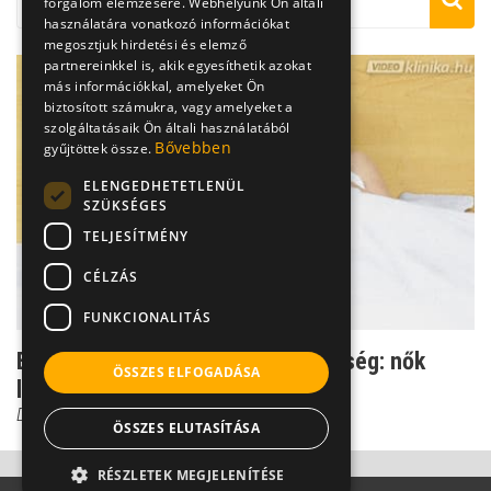
forgalom elemzésére. Webhelyünk Ön általi
használatára vonatkozó információkat
megosztjuk hirdetési és elemző
partnereinkkel is, akik egyesíthetik azokat
más információkkal, amelyeket Ön
biztosított számukra, vagy amelyeket a
szolgáltatásaik Ön általi használatából
Bővebben
gyűjtöttek össze.
ELENGEDHETETLENÜL
SZÜKSÉGES
TELJESÍTMÉNY
CÉLZÁS
FUNKCIONALITÁS
Egy megdöbbentően gyakori jelenség: nők
ÖSSZES ELFOGADÁSA
libidó nélkül
Dr. Novák Zoltán
ÖSSZES ELUTASÍTÁSA
RÉSZLETEK MEGJELENÍTÉSE