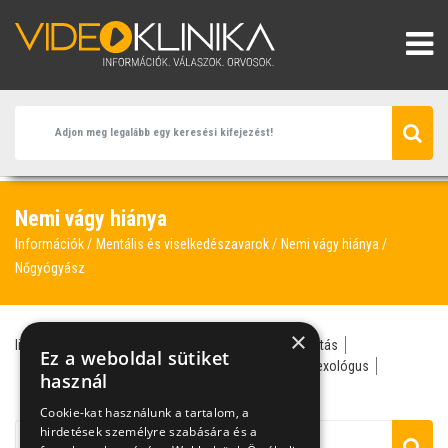
Nemi vágy hiánya
Információk
Mentális és viselkedészavarok
Nemi vágy hiánya
Nőgyógyász
×
libidó
szeretkezés
szex
szexológia
aszexualitás
Ez a weboldal sütiket
nemi vágy hiánya
nőgyógyász
önkielégítés
szexológus
használ
szexualitás
Cookie-kat használunk a tartalom, a
hirdetések személyre szabására és a