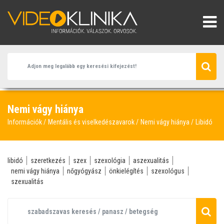
Nemi vágy hiánya
Információk
Mentális és viselkedészavarok
Nemi vágy hiánya
Libidó
libidó
szeretkezés
szex
szexológia
aszexualitás
nemi vágy hiánya
nőgyógyász
önkielégítés
szexológus
szexualitás