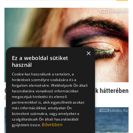
×
Ez a weboldal sütiket
használ
Cookie-kat használunk a tartalom, a
hirdetések személyre szabására és a
forgalom elemzésére. Webhelyünk Ön általi
Okok a nők csökkent nemi vágyának hátterében
használatára vonatkozó információkat
megosztjuk hirdetési és elemző
Dr. Erős Erika
partnereinkkel is, akik egyesíthetik azokat
más információkkal, amelyeket Ön
biztosított számukra, vagy amelyeket a
szolgáltatásaik Ön általi használatából
Bővebben
gyűjtöttek össze.