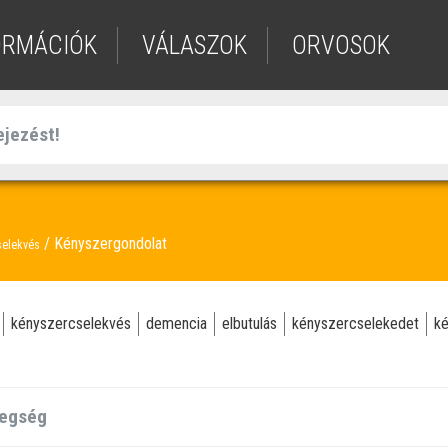
ORMÁCIÓK
VÁLASZOK
ORVOSOK
Kényszergondolat
selekvés
kényszercselekvés
demencia
elbutulás
kényszercselekedet
ké