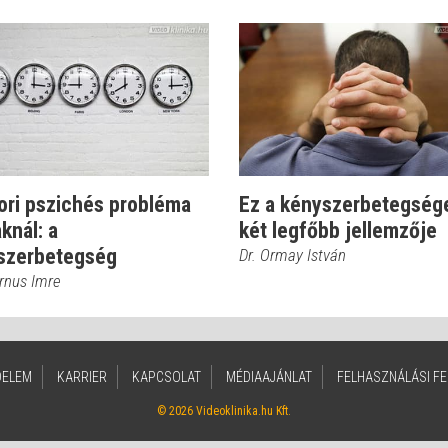
ori pszichés probléma
Ez a kényszerbetegség
aknál: a
két legfőbb jellemzője
szerbetegség
Dr. Ormay István
ernus Imre
DELEM
KARRIER
KAPCSOLAT
MÉDIAAJÁNLAT
FELHASZNÁLÁSI FE
© 2026 Videoklinika.hu Kft.