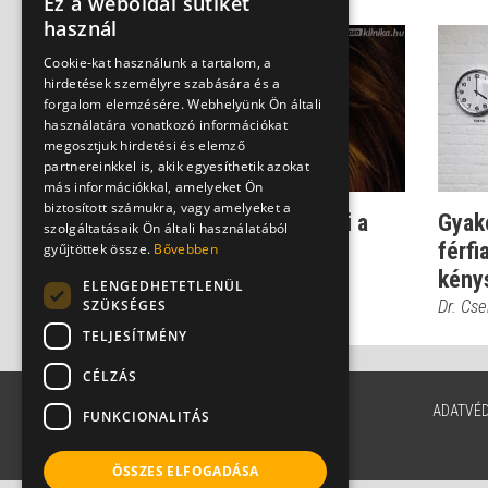
Ez a weboldal sütiket
használ
Cookie-kat használunk a tartalom, a
hirdetések személyre szabására és a
forgalom elemzésére. Webhelyünk Ön általi
használatára vonatkozó információkat
megosztjuk hirdetési és elemző
partnereinkkel is, akik egyesíthetik azokat
más információkkal, amelyeket Ön
biztosított számukra, vagy amelyeket a
Dr. Csernus: kivételezni a
Gyak
szolgáltatásaik Ön általi használatából
beteg gyerekkel a
férfi
gyűjtöttek össze.
Bővebben
legnagyobb hiba...
kény
ELENGEDHETETLENÜL
Dr. Csernus Imre
Dr. Cs
SZÜKSÉGES
TELJESÍTMÉNY
CÉLZÁS
ADATVÉ
FUNKCIONALITÁS
ÖSSZES ELFOGADÁSA