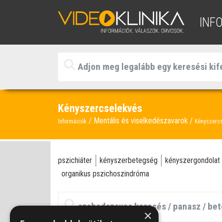
INF
Kényszercselekvés
Mentális és viselkedészavarok
Információk
Kényszerc
pszichiáter
kényszerbetegség
kényszergondolat
organikus pszichoszindróma
×