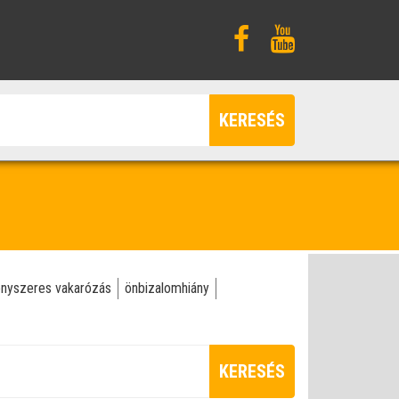
KERESÉS
nyszeres vakarózás
önbizalomhiány
KERESÉS