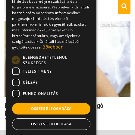
hirdetések személyre szabására és a
forgalom elemzésére. Webhelyünk Ön általi
használatára vonatkozó információkat
megosztjuk hirdetési és elemző
partnereinkkel is, akik egyesíthetik azokat
más információkkal, amelyeket Ön
biztosított számukra, vagy amelyeket a
szolgáltatásaik Ön általi használatából
Bővebben
gyűjtöttek össze.
ELENGEDHETETLENÜL
SZÜKSÉGES
TELJESÍTMÉNY
CÉLZÁS
FUNKCIONALITÁS
Nem tévedés: A lelki állapot lappangó
ÖSSZES ELFOGADÁSA
betegségeket is felszí...
Dr. Tisza Tímea
ÖSSZES ELUTASÍTÁSA