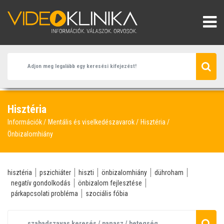
Hisztéria
Információk
Mentális és viselkedészavarok
Hisztéria
Önbizalomhiány
hisztéria
pszichiáter
hiszti
önbizalomhiány
dühroham
negatív gondolkodás
önbizalom fejlesztése
párkapcsolati probléma
szociális fóbia