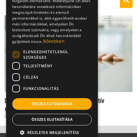
forgalom elemzésére. Webhelyünk Ön általi
használatára vonatkozó információkat
megosztjuk hirdetési és elemző
partnereinkkel is, akik egyesíthetik azokat
más információkkal, amelyeket Ön
biztosított számukra, vagy amelyeket a
szolgáltatásaik Ön általi használatából
Bővebben
gyűjtöttek össze.
ELENGEDHETETLENÜL
SZÜKSÉGES
TELJESÍTMÉNY
CÉLZÁS
FUNKCIONALITÁS
Dr. Csernus: így tesz tönkre a negatív
ÖSSZES ELFOGADÁSA
gondolkodás
Dr. Csernus Imre
ÖSSZES ELUTASÍTÁSA
RÉSZLETEK MEGJELENÍTÉSE