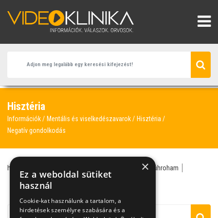
Hisztéria
Információk
Mentális és viselkedészavarok
Hisztéria
Negatív gondolkodás
×
hisztéria
pszichiáter
hiszti
önbizalomhiány
dühroham
Ez a weboldal sütiket
negatív gondolkodás
önbizalom fejlesztése
használ
párkapcsolati probléma
szociális fóbia
Cookie-kat használunk a tartalom, a
hirdetések személyre szabására és a