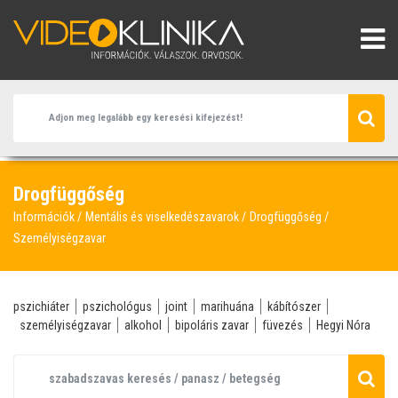
Drogfüggőség
Információk
Mentális és viselkedészavarok
Drogfüggőség
Személyiségzavar
pszichiáter
pszichológus
joint
marihuána
kábítószer
személyiségzavar
alkohol
bipoláris zavar
füvezés
Hegyi Nóra