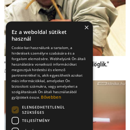
×
Ez a weboldal sütiket
használ
Cookie-kat használunk a tartalom, a
hirdetések személyre szabására és a
forgalom elemzésére. Webhelyünk Ön általi
"Van aki nem meghal, hanem megdöglik."
használatára vonatkozó információkat
megosztjuk hirdetési és elemző
Dr. Csernus Imre
partnereinkkel is, akik egyesíthetik azokat
más információkkal, amelyeket Ön
biztosított számukra, vagy amelyeket a
szolgáltatásaik Ön általi használatából
Bővebben
gyűjtöttek össze.
ELENGEDHETETLENÜL
SZÜKSÉGES
TELJESÍTMÉNY