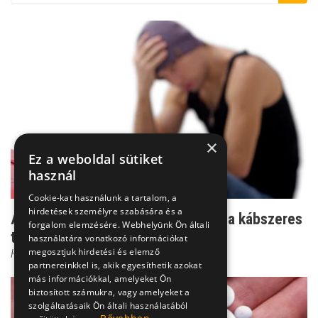
×
Ez a weboldal sütiket
használ
Cookie-kat használunk a tartalom, a
hirdetések személyre szabására és a
A drog fogságában - így kezelhető a kábszeres
forgalom elemzésére. Webhelyünk Ön általi
tinédzser
használatára vonatkozó információkat
megosztjuk hirdetési és elemző
Hegyi Nóra
partnereinkkel is, akik egyesíthetik azokat
más információkkal, amelyeket Ön
biztosított számukra, vagy amelyeket a
szolgáltatásaik Ön általi használatából