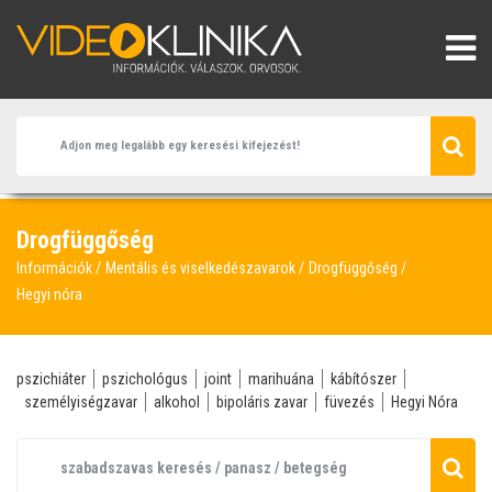
Drogfüggőség
Információk
Mentális és viselkedészavarok
Drogfüggőség
Hegyi nóra
pszichiáter
pszichológus
joint
marihuána
kábítószer
személyiségzavar
alkohol
bipoláris zavar
füvezés
Hegyi Nóra