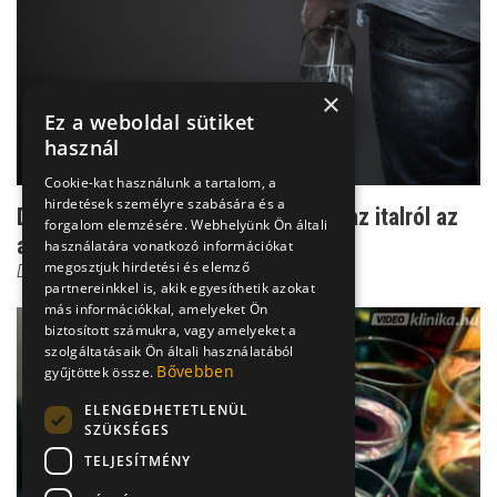
×
Ez a weboldal sütiket
használ
Cookie-kat használunk a tartalom, a
hirdetések személyre szabására és a
Dr. Csernus: csakis így szokhat le az italról az
forgalom elemzésére. Webhelyünk Ön általi
alkoholist...
használatára vonatkozó információkat
megosztjuk hirdetési és elemző
Dr. Csernus Imre
partnereinkkel is, akik egyesíthetik azokat
más információkkal, amelyeket Ön
biztosított számukra, vagy amelyeket a
szolgáltatásaik Ön általi használatából
Bővebben
gyűjtöttek össze.
ELENGEDHETETLENÜL
SZÜKSÉGES
TELJESÍTMÉNY