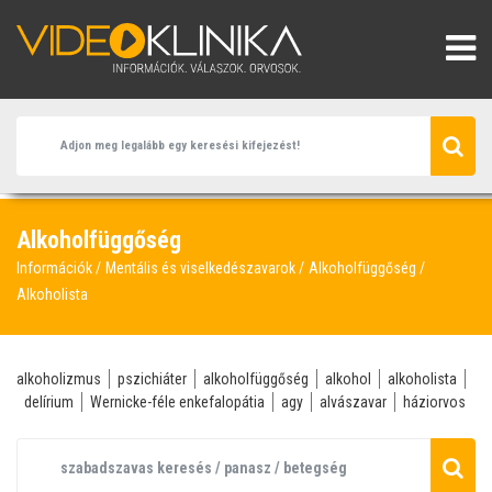
Alkoholfüggőség
Információk
Mentális és viselkedészavarok
Alkoholfüggőség
Alkoholista
alkoholizmus
pszichiáter
alkoholfüggőség
alkohol
alkoholista
delírium
Wernicke-féle enkefalopátia
agy
alvászavar
háziorvos