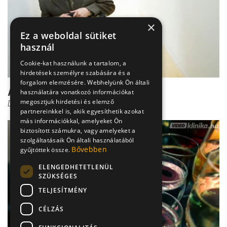
×
Ez a weboldal sütiket
használ
Cookie-kat használunk a tartalom, a
hirdetések személyre szabására és a
forgalom elemzésére. Webhelyünk Ön általi
A szorongás kezelése
használatára vonatkozó információkat
megosztjuk hirdetési és elemző
Dr. Ormay István
partnereinkkel is, akik egyesíthetik azokat
más információkkal, amelyeket Ön
biztosított számukra, vagy amelyeket a
szolgáltatásaik Ön általi használatából
Bővebben
gyűjtöttek össze.
ELENGEDHETETLENÜL
SZÜKSÉGES
TELJESÍTMÉNY
CÉLZÁS