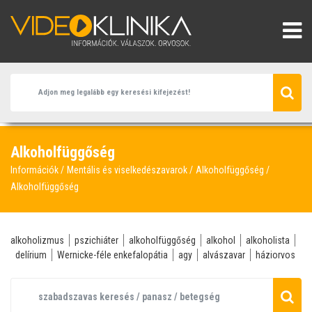
Alkoholfüggőség
Információk
Mentális és viselkedészavarok
Alkoholfüggőség
Alkoholfüggőség
alkoholizmus
pszichiáter
alkoholfüggőség
alkohol
alkoholista
delírium
Wernicke-féle enkefalopátia
agy
alvászavar
háziorvos