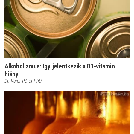
Alkoholizmus: Így jelentkezik a B1-vitamin
hiány
Dr. Vajer Péter PhD