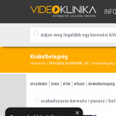
INF
Kirakatbetegség
Keringési problémák, vér
Információk
Kirakatbetegség
érszűkület
boka
érfal
infúzió
kirakatbetegség
×