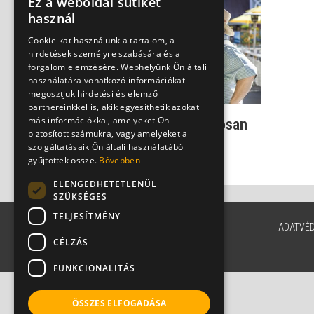
Ez a weboldal sütiket
használ
Cookie-kat használunk a tartalom, a
hirdetések személyre szabására és a
forgalom elemzésére. Webhelyünk Ön általi
használatára vonatkozó információkat
megosztjuk hirdetési és elemző
partnereinkkel is, akik egyesíthetik azokat
más információkkal, amelyeket Ön
Kirakatbetegség: pontosan
biztosított számukra, vagy amelyeket a
mi is ez, és mit jelez?
szolgáltatásaik Ön általi használatából
Dr. Oroszi Tamás
gyűjtöttek össze.
Bővebben
ELENGEDHETETLENÜL
SZÜKSÉGES
TELJESÍTMÉNY
ADATVÉ
CÉLZÁS
FUNKCIONALITÁS
ÖSSZES ELFOGADÁSA