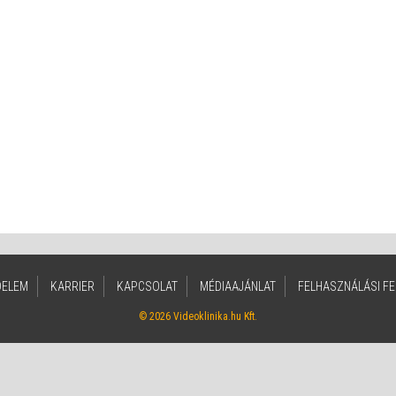
DELEM
KARRIER
KAPCSOLAT
MÉDIAAJÁNLAT
FELHASZNÁLÁSI FE
© 2026 Videoklinika.hu Kft.