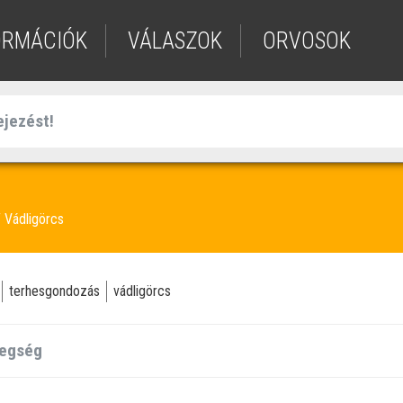
ORMÁCIÓK
VÁLASZOK
ORVOSOK
Vádligörcs
terhesgondozás
vádligörcs