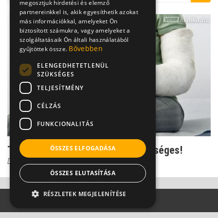
megosztjuk hirdetési és elemző
partnereinkkel is, akik egyesíthetik azokat
más információkkal, amelyeket Ön
biztosított számukra, vagy amelyeket a
szolgáltatásaik Ön általi használatából
Bővebben
gyűjtöttek össze.
ELENGEDHETETLENÜL
SZÜKSÉGES
TELJESÍTMÉNY
CÉLZÁS
FUNKCIONALITÁS
Terhesség és stroke: Sajnos lehetséges!
ÖSSZES ELFOGADÁSA
Dr. Járányi Zsuzsanna Phd.
ÖSSZES ELUTASÍTÁSA
RÉSZLETEK MEGJELENÍTÉSE