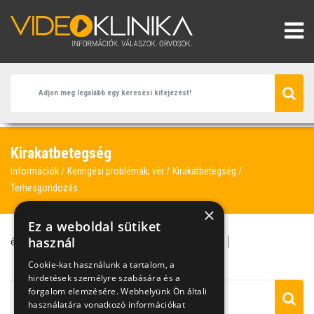
Kirakatbetegség
Információk
Keringési problémák, vér
Kirakatbetegség
Terhesgondozás
×
Ez a weboldal sütiket
használ
érszűkület
boka
érfal
infúzió
kirakatbetegség
terhesgondozás
vádligörcs
Cookie-kat használunk a tartalom, a
hirdetések személyre szabására és a
forgalom elemzésére. Webhelyünk Ön általi
használatára vonatkozó információkat