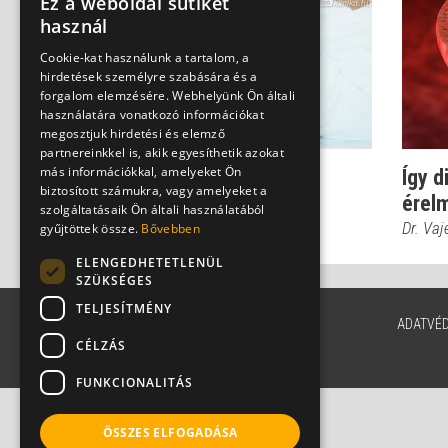
Ez a weboldal sütiket
használ
Cookie-kat használunk a tartalom, a
hirdetések személyre szabására és a
forgalom elemzésére. Webhelyünk Ön általi
használatára vonatkozó információkat
megosztjuk hirdetési és elemző
partnereinkkel is, akik egyesíthetik azokat
más információkkal, amelyeket Ön
Hogyan kezelhető az
Így d
biztosított számukra, vagy amelyeket a
érelmeszesedés?
érel
szolgáltatásaik Ön általi használatából
Dr. Vajer Péter PhD
Dr. Vaj
gyűjtöttek össze.
Bővebben
ELENGEDHETETLENÜL
SZÜKSÉGES
TELJESÍTMÉNY
ADATVÉ
CÉLZÁS
FUNKCIONALITÁS
ÖSSZES ELFOGADÁSA