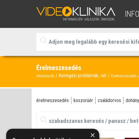
INF
Érelmeszesedés
Keringési problémák, vér
Információk
Érelmeszesedés
érelmeszesedés
koszorúér
családorvos
dohán
×