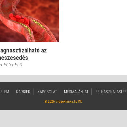
iagnosztizálható az
meszesedés
er Péter PhD
DELEM
KARRIER
KAPCSOLAT
MÉDIAAJÁNLAT
FELHASZNÁLÁSI FE
© 2026 Videoklinika.hu Kft.