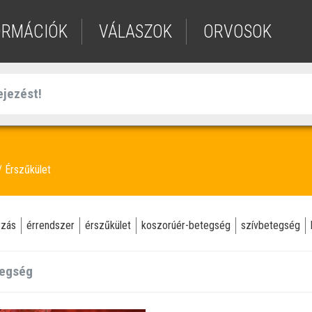
ORMÁCIÓK
VÁLASZOK
ORVOSOK
Érszűkület
yzás
érrendszer
érszűkület
koszorúér-betegség
szívbetegség