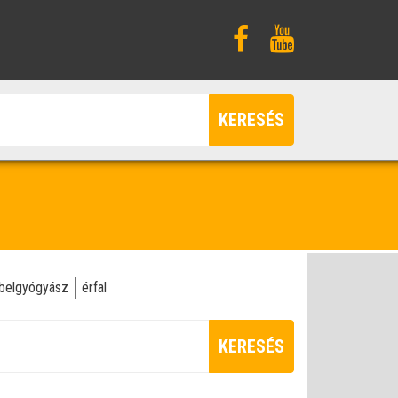
KERESÉS
belgyógyász
érfal
KERESÉS