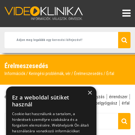
Érelmeszesedés
Információk
Keringési problémák, vér
Érelmeszesedés
Érfal
×
Ez a weboldal sütiket
érelmeszesedés
koszorúér
családorvos
dohányzás
érrendszer
érszűkület
használ
koszorúér-betegség
szívbetegség
belgyógyász
érfal
Cookie-kat használunk a tartalom, a
hirdetések személyre szabására és a
forgalom elemzésére. Webhelyünk Ön általi
használatára vonatkozó információkat