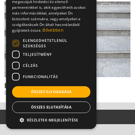
megosztjuk hirdetési és elemző
partnereinkkel is, akik egyesíthetik azokat
más információkkal, amelyeket Ön
biztosított számukra, vagy amelyeket a
szolgáltatásaik Ön általi használatából
Bővebben
gyűjtöttek össze.
ELENGEDHETETLENÜL
SZÜKSÉGES
TELJESÍTMÉNY
CÉLZÁS
FUNKCIONALITÁS
Érelmeszesedés
ÖSSZES ELFOGADÁSA
Dr. Vajer Péter PhD
ÖSSZES ELUTASÍTÁSA
RÉSZLETEK MEGJELENÍTÉSE