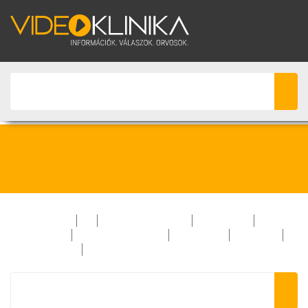
Hallójárat-gyulladás
Információk
Fülbetegségek
Hallójárat-gyulladás
Homeopátia
fül-orr-gégész
fül
hallójárat-gyulladás
fülgyulladás
homeopátia
csecsemőgondozás
fülpiszkálás
fültisztítás
gyermekorvos
hallójárat-gyulladás