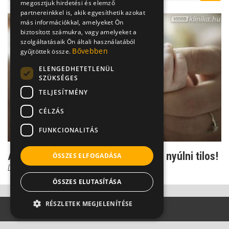
megosztjuk hirdetési és elemző
partnereinkkel is, akik egyesíthetik azokat
más információkkal, amelyeket Ön
biztosított számukra, vagy amelyeket a
szolgáltatásaik Ön általi használatából
Bővebben
gyűjtöttek össze.
ELENGEDHETETLENÜL
SZÜKSÉGES
TELJESÍTMÉNY
CÉLZÁS
FUNKCIONALITÁS
A fültisztítás veszélyei - babafülbe nyúlni tilos!
ÖSSZES ELFOGADÁSA
Dr. Helfferich Frigyes
ÖSSZES ELUTASÍTÁSA
RÉSZLETEK MEGJELENÍTÉSE