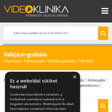
Hallójárat-gyulladás
Információk
Fülbetegségek
Hallójárat-gyulladás
Fültisztítás
×
Ez a weboldal sütiket
fül-orr-gégész
fül
hallójárat-gyulladás
fülgyulladás
homeopátia
csecsemőgondozás
használ
fülpiszkálás
fültisztítás
gyermekorvos
hallójárat-gyulladás
Cookie-kat használunk a tartalom, a
hirdetések személyre szabására és a
forgalom elemzésére. Webhelyünk Ön általi
használatára vonatkozó információkat