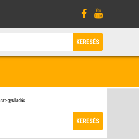
KERESÉS
árat-gyulladás
KERESÉS