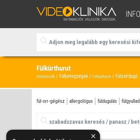
INF
Fülkürthurut
Fülbetegségek
Fülzsírdugó
Információk
Fülkürthurut
fül-orr-gégész
allergológus
füldugulás
fülgyulla
×