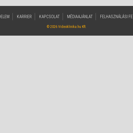
DELEM
KARRIER
KAPCSOLAT
MÉDIAAJÁNLAT
FELHASZNÁLÁSI FE
© 2026 Videoklinika.hu Kft.