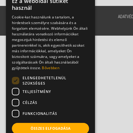
Ez a weboldal sütiket
használ
ADATVÉ
Cookie-kat használunk a tartalom, a
hirdetések személyre szabására és a
forgalom elemzésére. Webhelyünk Ön általi
használatára vonatkozó információkat
megosztjuk hirdetési és elemző
partnereinkkel is, akik egyesíthetik azokat
más információkkal, amelyeket Ön
biztosított számukra, vagy amelyeket a
szolgáltatásaik Ön általi használatából
gyűjtöttek össze.
Bővebben
ELENGEDHETETLENÜL
SZÜKSÉGES
TELJESÍTMÉNY
CÉLZÁS
FUNKCIONALITÁS
ÖSSZES ELFOGADÁSA