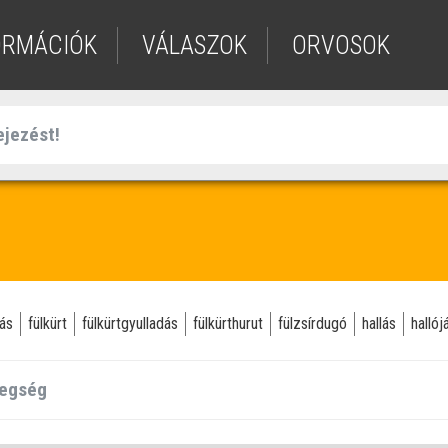
ORMÁCIÓK
VÁLASZOK
ORVOSOK
dás
fülkürt
fülkürtgyulladás
fülkürthurut
fülzsírdugó
hallás
hallój