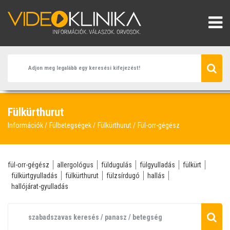
Fülkürthurut
Információk
Fülbetegségek
Fülkürthurut
Fül-orr-gégész
fül-orr-gégész
allergológus
füldugulás
fülgyulladás
fülkürt
fülkürtgyulladás
fülkürthurut
fülzsírdugó
hallás
hallójárat-gyulladás