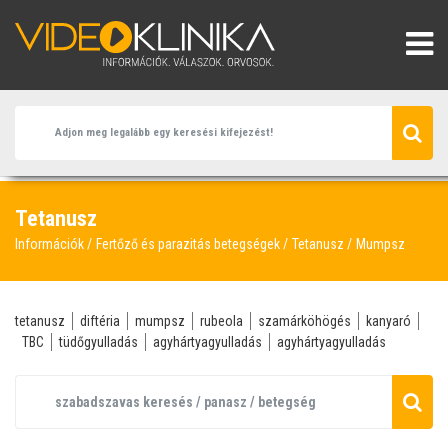
Tetanusz
Információk
Fertőző és parazitás betegségek
Tetanusz
Mumpsz
tetanusz
diftéria
mumpsz
rubeola
szamárköhögés
kanyaró
TBC
tüdőgyulladás
agyhártyagyulladás
agyhártyagyulladás