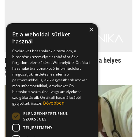
×
Ez a weboldal sütiket
használ
Cookie-kat használunk a tartalom, a
hirdetések személyre szabására és a
Kötelező oltások gyerekeknek - Ez a helyes
forgalom elemzésére. Webhelyünk Ön általi
sorrend
használatára vonatkozó információkat
megosztjuk hirdetési és elemző
Dr. Bókay János
partnereinkkel is, akik egyesíthetik azokat
más információkkal, amelyeket Ön
biztosított számukra, vagy amelyeket a
szolgáltatásaik Ön általi használatából
Bővebben
gyűjtöttek össze.
ELENGEDHETETLENÜL
SZÜKSÉGES
TELJESÍTMÉNY