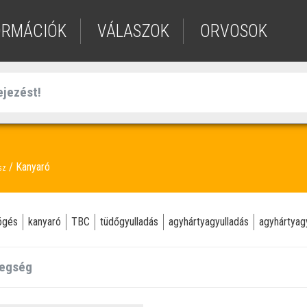
ORMÁCIÓK
VÁLASZOK
ORVOSOK
Kanyaró
sz
ögés
kanyaró
TBC
tüdőgyulladás
agyhártyagyulladás
agyhártyag