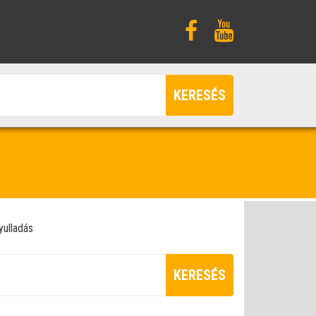
KERESÉS
yulladás
KERESÉS