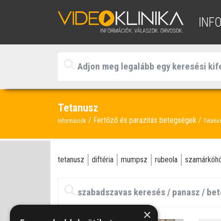
INF
Tetanusz
Fertőző és parazitás betegségek
Információk
Tetanu
tetanusz
diftéria
mumpsz
rubeola
szamárköh
×