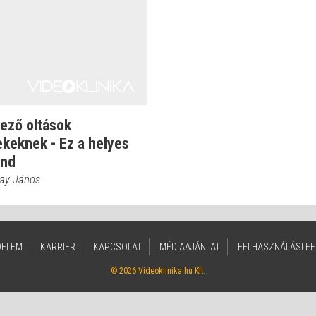
ező oltások
keknek - Ez a helyes
end
kay János
DELEM
KARRIER
KAPCSOLAT
MÉDIAAJÁNLAT
FELHASZNÁLÁSI FE
© 2026 Videoklinika.hu Kft.