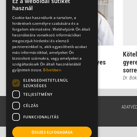
Ez a weboldal sütiket
használ
Cookie-kat használunk a tartalom, a
hirdetések személyre szabására és a
forgalom elemzésére. Webhelyünk Ön általi
használatára vonatkozó információkat
megosztjuk hirdetési és elemző
partnereinkkel is, akik egyesíthetik azokat
más információkkal, amelyeket Ön
Kötelező oltások
Kötel
biztosított számukra, vagy amelyeket a
gyerekeknek - Ez a helyes
gyere
szolgáltatásaik Ön általi használatából
sorrend
sorr
gyűjtöttek össze.
Bővebben
Dr. Bókay János
Dr. Bó
ELENGEDHETETLENÜL
SZÜKSÉGES
TELJESÍTMÉNY
CÉLZÁS
ADATVÉ
FUNKCIONALITÁS
ÖSSZES ELFOGADÁSA