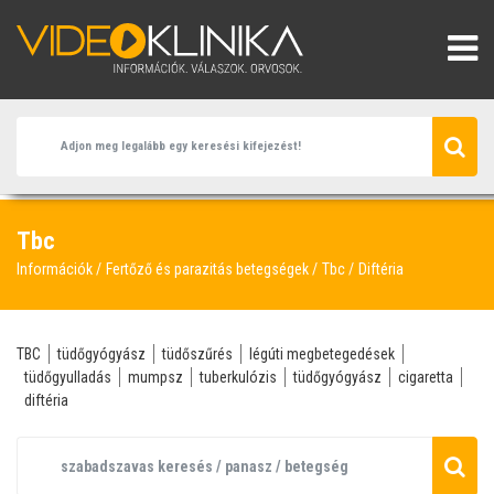
Tbc
Információk
Fertőző és parazitás betegségek
Tbc
Diftéria
TBC
tüdőgyógyász
tüdőszűrés
légúti megbetegedések
tüdőgyulladás
mumpsz
tuberkulózis
tüdőgyógyász
cigaretta
diftéria