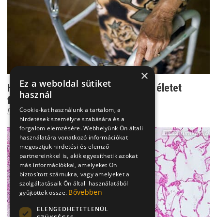
×
Ez a weboldal sütiket
Halálos leépülés - így szorítja ki az életet
használ
fokozatosan a C...
Cookie-kat használunk a tartalom, a
Dr. Bauknecht Éva
hirdetések személyre szabására és a
forgalom elemzésére. Webhelyünk Ön általi
használatára vonatkozó információkat
megosztjuk hirdetési és elemző
partnereinkkel is, akik egyesíthetik azokat
más információkkal, amelyeket Ön
biztosított számukra, vagy amelyeket a
szolgáltatásaik Ön általi használatából
Bővebben
gyűjtöttek össze.
ELENGEDHETETLENÜL