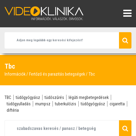
Tbc
Információk
Fertőző és parazitás betegségek
Tbc
TBC
tüdőgyógyász
tüdőszűrés
légúti megbetegedések
tüdőgyulladás
mumpsz
tuberkulózis
tüdőgyógyász
cigaretta
diftéria