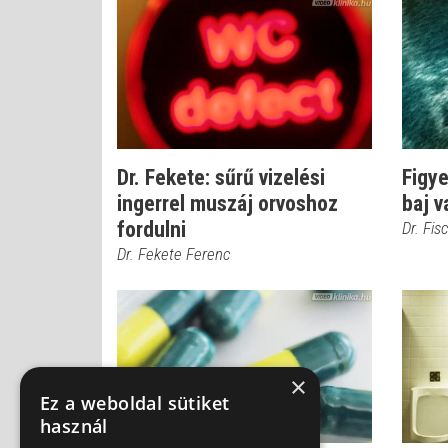
Dr. Fekete: sűrű vizelési
Figye
ingerrel muszáj orvoshoz
baj v
fordulni
Dr. Fis
Dr. Fekete Ferenc
×
Ez a weboldal sütiket
használ