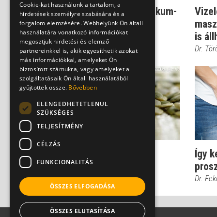
Cookie-kat használunk a tartalom, a
Így hat ránk az antibiotikum-
Vizel
hirdetések személyre szabására és a
kúra
masz
forgalom elemzésére. Webhelyünk Ön általi
használatára vonatkozó információkat
is áll
Dr. Fischer Gábor
megosztjuk hirdetési és elemző
Dr. Tö
partnereinkkel is, akik egyesíthetik azokat
más információkkal, amelyeket Ön
biztosított számukra, vagy amelyeket a
szolgáltatásaik Ön általi használatából
gyűjtöttek össze.
Bővebben
ELENGEDHETETLENÜL
SZÜKSÉGES
TELJESÍTMÉNY
CÉLZÁS
Igazolt népi gyógymód
Így k
FUNKCIONALITÁS
prosztatapanaszokra
pros
Dr. Fekete Ferenc
Dr. Fe
ÖSSZES ELFOGADÁSA
ÖSSZES ELUTASÍTÁSA