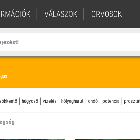
ORMÁCIÓK
VÁLASZOK
ORVOSOK
ógus
csökkentő
húgycső
vizelés
hólyaghurut
ondó
potencia
proszta