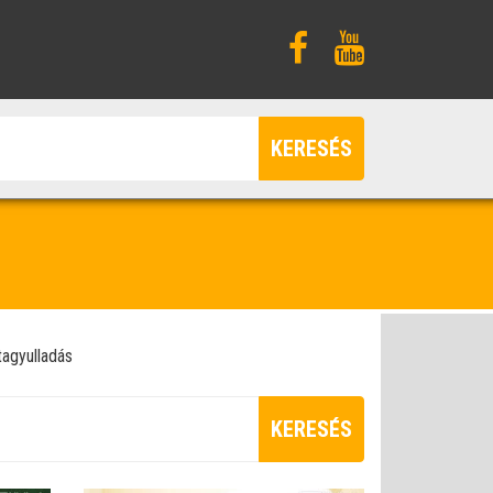
KERESÉS
tagyulladás
KERESÉS