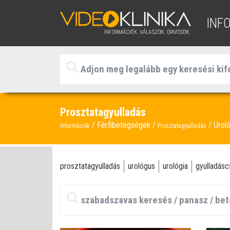
INF
Prosztatagyulladás
Férfibetegségek
Urol
Információk
Prosztatagyulladás
prosztatagyulladás
urológus
urológia
gyulladás