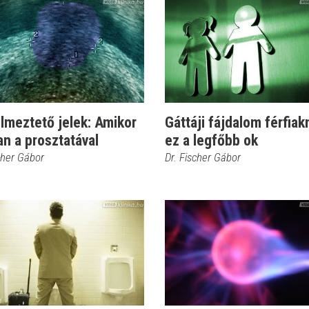
lmeztető jelek: Amikor
Gáttáji fájdalom férfiakn
an a prosztatával
ez a legfőbb ok
cher Gábor
Dr. Fischer Gábor