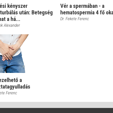
ési kényszer
Vér a spermában - a
turbálás után: Betegség
hematospermia 4 fő ok
hat a há...
Dr. Fekete Ferenc
rök Alexander
ezelhető a
ztatagyulladás
kete Ferenc