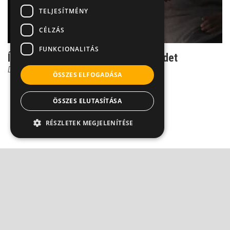
TELJESÍTMÉNY
CÉLZÁS
FUNKCIONALITÁS
Így teszi tönkre a fogad az ízületeidet
Dr. Knoll Zsolt PhD
ÖSSZES ELFOGADÁSA
ÖSSZES ELUTASÍTÁSA
RÉSZLETEK MEGJELENÍTÉSE