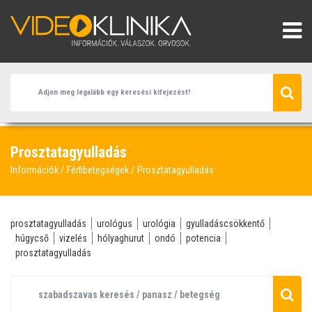
Prosztatagyulladás
Információk
Férfibetegségek
Prosztatagyulladás
prosztatagyulladás
urológus
urológia
gyulladáscsökkentő
húgycső
vizelés
hólyaghurut
ondó
potencia
prosztatagyulladás