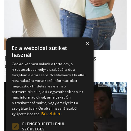
×
Ez a weboldal sütiket
használ
Begyulladt spermiumok - vetélést is
Cookie-kat használunk a tartalom, a
okozhatnak a rossz hímiv...
hirdetések személyre szabására és a
Dr. Erdei Edit
forgalom elemzésére. Webhelyünk Ön általi
használatára vonatkozó információkat
megosztjuk hirdetési és elemző
partnereinkkel is, akik egyesíthetik azokat
más információkkal, amelyeket Ön
biztosított számukra, vagy amelyeket a
szolgáltatásaik Ön általi használatából
Bővebben
gyűjtöttek össze.
ELENGEDHETETLENÜL
SZÜKSÉGES