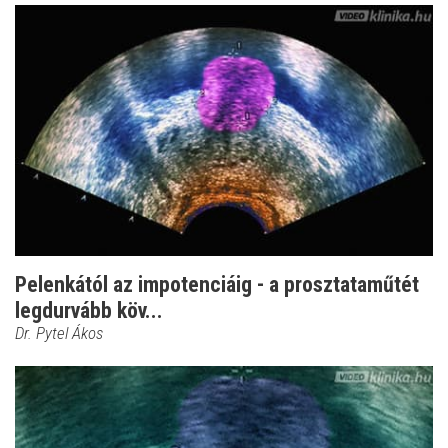
Pelenkától az impotenciáig - a prosztataműtét
legdurvább köv...
Dr. Pytel Ákos