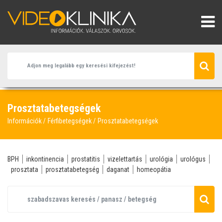
Prosztatabetegségek
Információk
Férfibetegségek
Prosztatabetegségek
BPH
inkontinencia
prostatitis
vizelettartás
urológia
urológus
prosztata
prosztatabetegség
daganat
homeopátia