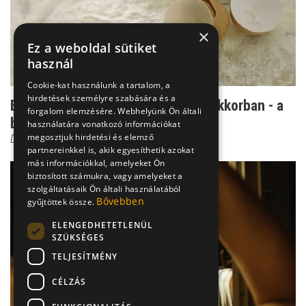
×
Ez a weboldal sütiket
használ
Cookie-kat használunk a tartalom, a
hirdetések személyre szabására és a
Emésztési rendellenesség gyermekkorban - a
forgalom elemzésére. Webhelyünk Ön általi
baj nem jár egyed...
használatára vonatkozó információkat
megosztjuk hirdetési és elemző
Dr. Beró Mariann
partnereinkkel is, akik egyesíthetik azokat
más információkkal, amelyeket Ön
biztosított számukra, vagy amelyeket a
szolgáltatásaik Ön általi használatából
Bővebben
gyűjtöttek össze.
ELENGEDHETETLENÜL
SZÜKSÉGES
TELJESÍTMÉNY
CÉLZÁS