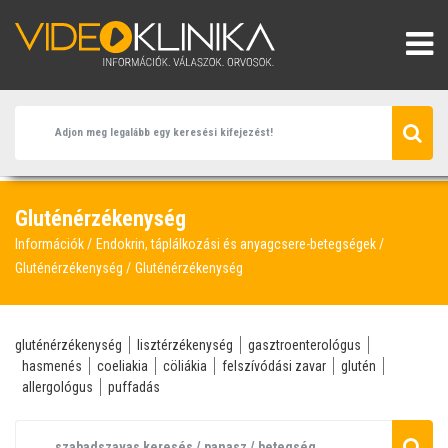
Gluténérzékenység
Információk
Endokrin, táplálkozási és anyagcsere-betegségek
Gluténérzékenység
Gluténérzékenység
gluténérzékenység
lisztérzékenység
gasztroenterológus
hasmenés
coeliakia
cöliákia
felszívódási zavar
glutén
allergológus
puffadás