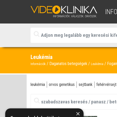
INF
Leukémia
Daganatos betegségek
Foga
Információk
Leukémia
leukémia
orvos genetikus
sejtbank
fehérvérsejt
×