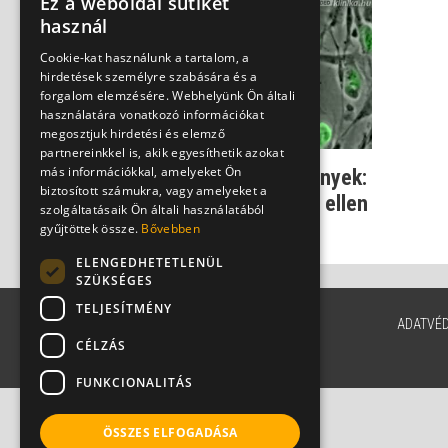
Ez a weboldal sütiket
használ
Cookie-kat használunk a tartalom, a
hirdetések személyre szabására és a
forgalom elemzésére. Webhelyünk Ön általi
használatára vonatkozó információkat
megosztjuk hirdetési és elemző
partnereinkkel is, akik egyesíthetik azokat
más információkkal, amelyeket Ön
Új tudományos eredmények:
biztosított számukra, vagy amelyeket a
Őssejtekkel a leukémia ellen
szolgáltatásaik Ön általi használatából
Dr. Czeizel Endre
gyűjtöttek össze.
Bővebben
ELENGEDHETETLENÜL
SZÜKSÉGES
TELJESÍTMÉNY
ADATVÉ
CÉLZÁS
FUNKCIONALITÁS
ÖSSZES ELFOGADÁSA