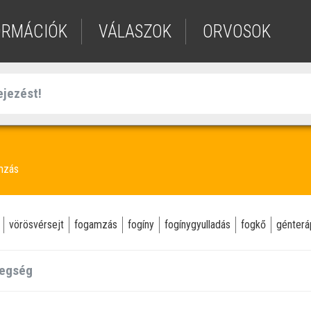
ORMÁCIÓK
VÁLASZOK
ORVOSOK
mzás
vörösvérsejt
fogamzás
fogíny
fogínygyulladás
fogkő
génterá