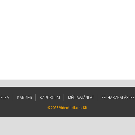
DELEM
KARRIER
KAPCSOLAT
MÉDIAAJÁNLAT
FELHASZNÁLÁSI FE
© 2026 Videoklinika.hu Kft.