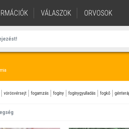
ORMÁCIÓK
VÁLASZOK
ORVOSOK
mia
vörösvérsejt
fogamzás
fogíny
fogínygyulladás
fogkő
génterá