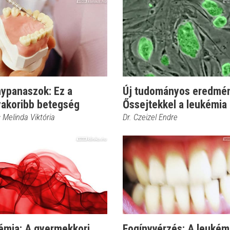
nypanaszok: Ez a
Új tudományos eredmé
yakoribb betegség
Őssejtekkel a leukémia 
s Melinda Viktória
Dr. Czeizel Endre
émia: A gyermekkori
Fogínyvérzés: A leukém