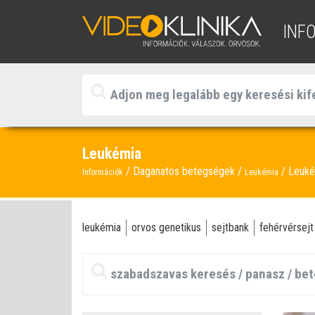
INF
Leukémia
Daganatos betegségek
Leuké
Információk
Leukémia
leukémia
orvos genetikus
sejtbank
fehérvérsejt