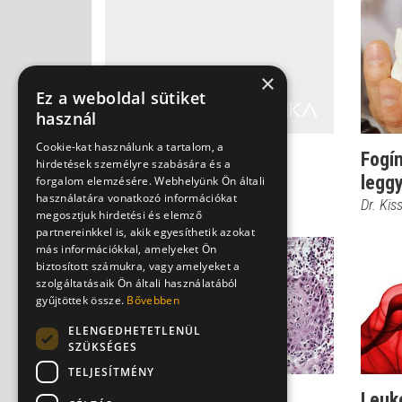
×
Ez a weboldal sütiket
használ
Cookie-kat használunk a tartalom, a
Hihetetlen siker:
Fogí
hirdetések személyre szabására és a
rákgyógyítás HIV-vel
legg
forgalom elemzésére. Webhelyünk Ön általi
használatára vonatkozó információkat
Dr. Kis
megosztjuk hirdetési és elemző
partnereinkkel is, akik egyesíthetik azokat
más információkkal, amelyeket Ön
biztosított számukra, vagy amelyeket a
szolgáltatásaik Ön általi használatából
gyűjtöttek össze.
Bővebben
ELENGEDHETETLENÜL
SZÜKSÉGES
TELJESÍTMÉNY
Daganatok elleni
Leuk