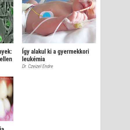
nyek:
Így alakul ki a gyermekkori
ellen
leukémia
Dr. Czeizel Endre
ia