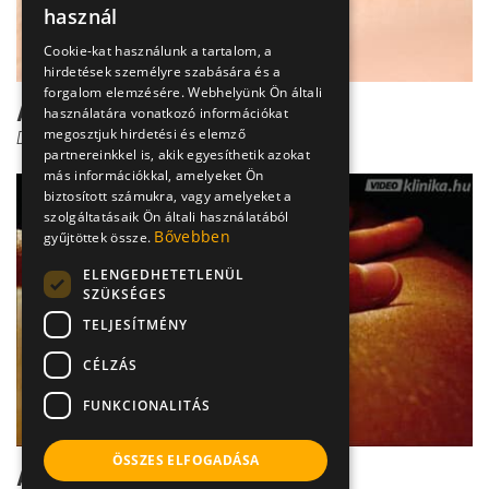
használ
Cookie-kat használunk a tartalom, a
hirdetések személyre szabására és a
forgalom elemzésére. Webhelyünk Ön általi
A bőrrák kezelése
használatára vonatkozó információkat
megosztjuk hirdetési és elemző
Dr. Szántó István
partnereinkkel is, akik egyesíthetik azokat
más információkkal, amelyeket Ön
biztosított számukra, vagy amelyeket a
szolgáltatásaik Ön általi használatából
Bővebben
gyűjtöttek össze.
ELENGEDHETETLENÜL
SZÜKSÉGES
TELJESÍTMÉNY
CÉLZÁS
FUNKCIONALITÁS
ÖSSZES ELFOGADÁSA
A bőrrák diagnózisa