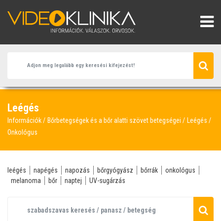
Leégés
Információk
Bőrbetegségek és a bőr alatti szövet betegségei
Leégés
Onkológus
leégés
napégés
napozás
bőrgyógyász
bőrrák
onkológus
melanoma
bőr
naptej
UV-sugárzás