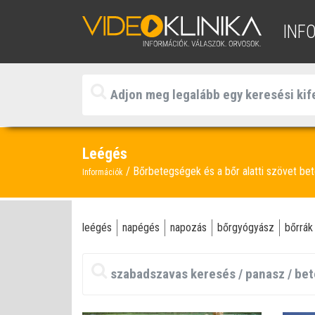
INF
Leégés
Bőrbetegségek és a bőr alatti szövet be
Információk
leégés
napégés
napozás
bőrgyógyász
bőrrák