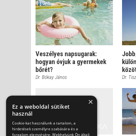
Veszélyes napsugarak:
Jobb,
hogyan óvjuk a gyermekek
külö
bőrét?
közö
Dr. Bókay János
Dr. Ti
×
Ez a weboldal sütiket
használ
Cookie-kat használunk a tartalom, a
hirdetések személyre szabására és a
forgalom elemzésére. Webhelyünk Ön általi