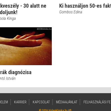
kveszély - 30 alatt ne
Ki használjon 50-es fak
doljunk!
Gombos Edina
bola Kinga
rák diagnózisa
ntó István
DELEM
KARRIER
KAPCSOLAT
MÉDIAAJÁNLAT
FELHASZNÁLÁSI FE
© 2026 Videoklinika.hu Kft.