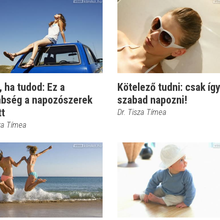
 ha tudod: Ez a
Kötelező tudni: csak íg
nbség a napozószerek
szabad napozni!
tt
Dr. Tisza Tímea
sza Tímea