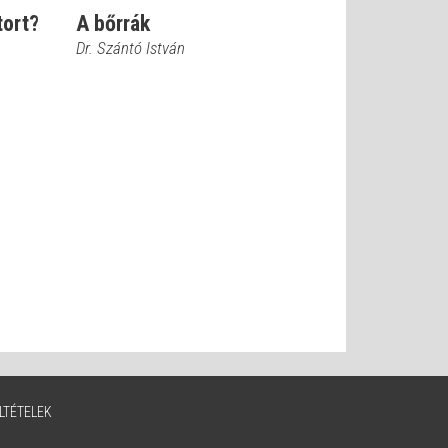
tort?
A bőrrák
Dr. Szántó István
LTÉTELEK