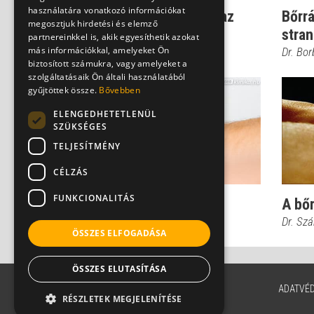
használatára vonatkozó információkat
Itt a nyár: Így óvd meg az
Bőrrá
megosztjuk hirdetési és elemző
egészséged!
stran
partnereinkkel is, akik egyesíthetik azokat
más információkkal, amelyeket Ön
Dr. Bor
biztosított számukra, vagy amelyeket a
szolgáltatásaik Ön általi használatából
gyűjtöttek össze.
Bővebben
ELENGEDHETETLENÜL
SZÜKSÉGES
TELJESÍTMÉNY
CÉLZÁS
FUNKCIONALITÁS
A bőrrák kezelése
A bőr
Dr. Szántó István
Dr. Szá
ÖSSZES ELFOGADÁSA
ÖSSZES ELUTASÍTÁSA
ADATVÉ
RÉSZLETEK MEGJELENÍTÉSE