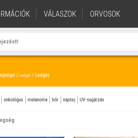
ORMÁCIÓK
VÁLASZOK
ORVOSOK
tegségei
Leégés
Leégés
onkológus
melanoma
bőr
naptej
UV-sugárzás