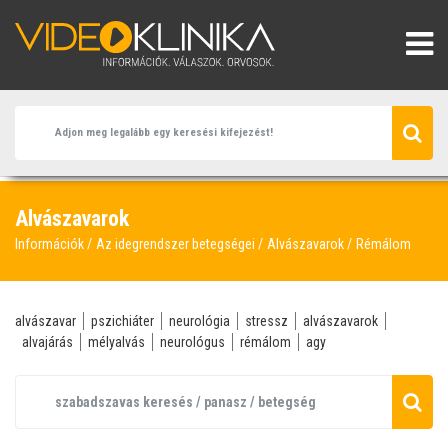
Alvászavarok
Információk
Az idegrendszer betegségei
Alvászavarok
Rémálom
alvászavar
pszichiáter
neurológia
stressz
alvászavarok
alvajárás
mélyalvás
neurológus
rémálom
agy