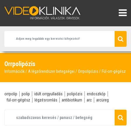
Orrpolipózis
Információk
A légzőrendszer betegségei
Orrpolipózis
Fül-orr-gégész
orrpolip
polip
idült orrgyulladás
polipózis
endoszkóp
fül-orr-gégész
légzésromlás
antibiotikum
arc
arcüreg