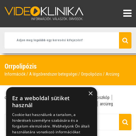
Orrpolipózis
Információk
A légzőrendszer betegségei
Orrpolipózis
Arcüreg
×
Ez a weboldal sütiket
orrpolip
polip
idült orrgyulladás
polipózis
endoszkóp
fül-orr-gégész
használ
légzésromlás
antibiotikum
arc
arcüreg
Cookie-kat használunk a tartalom, a
hirdetések személyre szabására és a
forgalom elemzésére. Webhelyünk Ön általi
használatára vonatkozó információkat