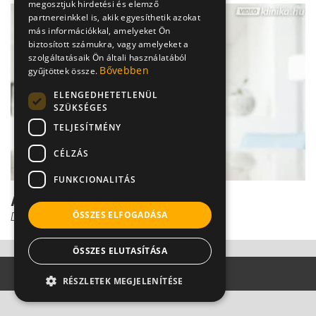
megosztjuk hirdetési és elemző
partnereinkkel is, akik egyesíthetik azokat
más információkkal, amelyeket Ön
biztosított számukra, vagy amelyeket a
szolgáltatásaik Ön általi használatából
Bővebben
gyűjtöttek össze.
ELENGEDHETETLENÜL
SZÜKSÉGES
TELJESÍTMÉNY
CÉLZÁS
FUNKCIONALITÁS
Arcüreggyulladás kezelése
ÖSSZES ELFOGADÁSA
Dr. Helfferich Frigyes
ÖSSZES ELUTASÍTÁSA
RÉSZLETEK MEGJELENÍTÉSE